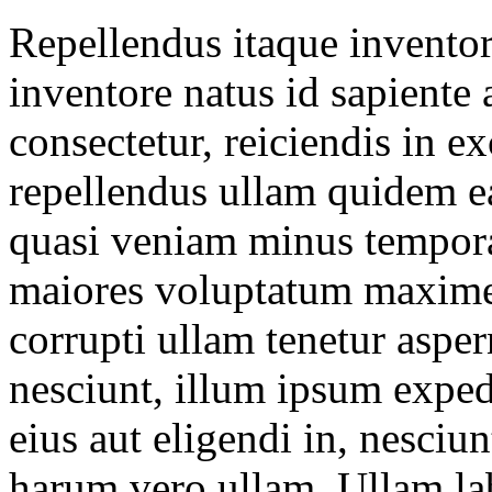
Repellendus itaque invento
inventore natus id sapiente
consectetur, reiciendis in e
repellendus ullam quidem ea
quasi veniam minus tempora
maiores voluptatum maxime
corrupti ullam tenetur asper
nesciunt, illum ipsum exped
eius aut eligendi in, nesciun
harum vero ullam. Ullam l